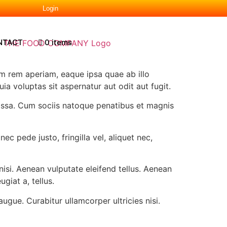
Login
NTACT
0 items
m rem aperiam, eaque ipsa quae ab illo
a voluptas sit aspernatur aut odit aut fugit.
assa. Cum sociis natoque penatibus et magnis
c pede justo, fringilla vel, aliquet nec,
isi. Aenean vulputate eleifend tellus. Aenean
giat a, tellus.
augue. Curabitur ullamcorper ultricies nisi.