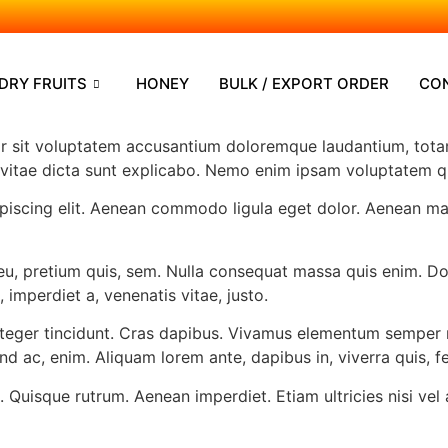
DRY FRUITS
HONEY
BULK / EXPORT ORDER
CO
ror sit voluptatem accusantium doloremque laudantium, tota
e vitae dicta sunt explicabo. Nemo enim ipsam voluptatem qui
ipiscing elit. Aenean commodo ligula eget dolor. Aenean m
eu, pretium quis, sem. Nulla consequat massa quis enim. Done
, imperdiet a, venenatis vitae, justo.
nteger tincidunt. Cras dapibus. Vivamus elementum semper n
end ac, enim. Aliquam lorem ante, dapibus in, viverra quis, feu
. Quisque rutrum. Aenean imperdiet. Etiam ultricies nisi vel 