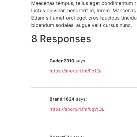
Maecenas tempus, tellus eget condimentum rh
luctus pulvinar, hendrerit id, lorem. Maecenas
Etiam sit amet orci eget eros faucibus tincidu
bibendum sodales, augue velit cursus nunc,
8 Responses
Caden2310
says:
https://shorturl.fm/Fp1Ea
Brandi1624
says:
https://shorturl.fm/uqWQL