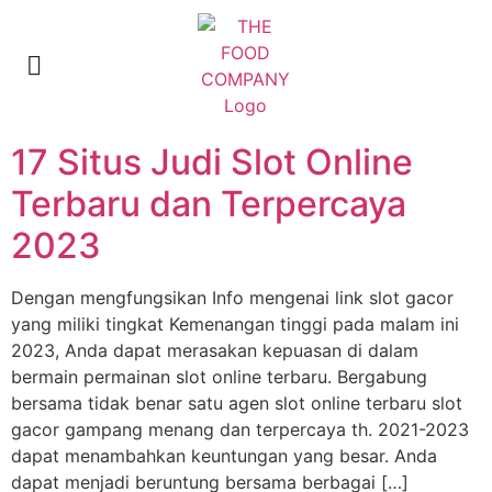
17 Situs Judi Slot Online
Terbaru dan Terpercaya
2023
Dengan mengfungsikan Info mengenai link slot gacor
yang miliki tingkat Kemenangan tinggi pada malam ini
2023, Anda dapat merasakan kepuasan di dalam
bermain permainan slot online terbaru. Bergabung
bersama tidak benar satu agen slot online terbaru slot
gacor gampang menang dan terpercaya th. 2021-2023
dapat menambahkan keuntungan yang besar. Anda
dapat menjadi beruntung bersama berbagai […]